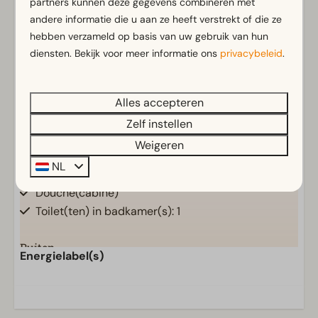
partners kunnen deze gegevens combineren met
andere informatie die u aan ze heeft verstrekt of die ze
Rookvrij
hebben verzameld op basis van uw gebruik van hun
Gratis Wifi
diensten. Bekijk voor meer informatie ons
privacybeleid
.
Met verdieping
Parkeergelegenheid nabij vakantieverblijf
Alles accepteren
Badkamer
Zelf instellen
Aparte toiletten: 1
Toon meer ↓
Weigeren
Badkamer(s) boven: 1
NL
Badkamer(s) beneden: 1
Douche(cabine)
Toilet(ten) in badkamer(s): 1
Buiten
Energielabel(s)
Parasol
Terras
Tuin