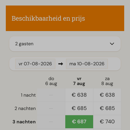
Tuinset
Beschikbaarheid en prijs
Keuken
Combimagnetron
Ingerichte keuken
Koelvriescombinatie(s)
2 gasten
Koffiezetapparaat
Vaatwasser(s)
vr
07-08-2026
ma
10-08-2026
Vriezer
Waterkoker
do
vr
za
6 aug
7 aug
8 aug
Ligging
—
€ 638
€ 638
1 nacht
Vrijstaand
—
€ 685
€ 685
2 nachten
Slaapkamer
—
€ 687
€ 740
3 nachten
Eenpersoonsbed(den): 10