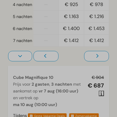
Eenpersoonsdekbedden en kussens
—
€ 925
€ 978
4 nachten
Slaapkamer(s) boven: 4
Slaapkamer(s) beneden: 1
—
€ 1.163
€ 1.216
5 nachten
Toegankelijkheid
—
€ 1.400
€ 1.453
6 nachten
Gelijkvloers
—
€ 1.412
€ 1.412
7 nachten
Woonkamer
Televisie
Cube Magnifique 10
€ 904
Prijs voor
2 gasten
,
3 nachten
met
€ 687
aankomst op
vr 7 aug (16:00 uur)
en vertrek op
ma 10 aug (10:00 uur)
Tijdens
Grote Vakantie Deals
Zomervakantie