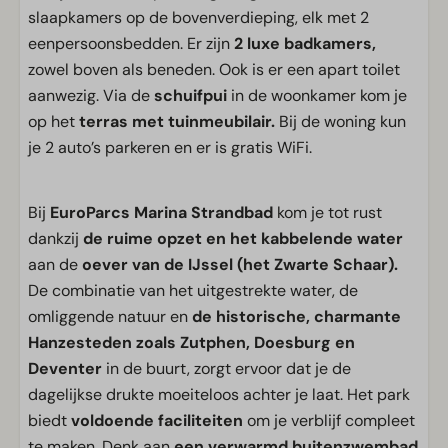
slaapkamers op de bovenverdieping, elk met 2
eenpersoonsbedden. Er zijn
2 luxe badkamers,
zowel boven als beneden. Ook is er een apart toilet
aanwezig. Via de
schuifpui
in de woonkamer kom je
op het
terras met tuinmeubilair.
Bij de woning kun
je 2 auto’s parkeren en er is gratis WiFi.
Bij
EuroParcs Marina Strandbad
kom je tot rust
dankzij
de ruime opzet en het kabbelende water
aan de
oever van de IJssel (het Zwarte Schaar).
De combinatie van het uitgestrekte water, de
omliggende natuur en
de historische, charmante
Hanzesteden zoals Zutphen, Doesburg en
Deventer
in de buurt, zorgt ervoor dat je de
dagelijkse drukte moeiteloos achter je laat. Het park
biedt
voldoende faciliteiten
om je verblijf compleet
te maken. Denk aan
een verwarmd buitenzwembad