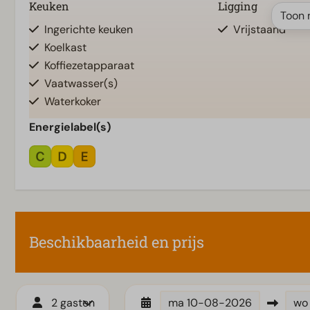
Keuken
Ligging
Toon 
Ingerichte keuken
Vrijstaand
Koelkast
Koffiezetapparaat
Vaatwasser(s)
Waterkoker
Energielabel(s)
Toegankelijkheid
Woonkamer
Gelijkvloers
Televisie
Beschikbaarheid en prijs
2 gasten
ma
10-08-2026
wo