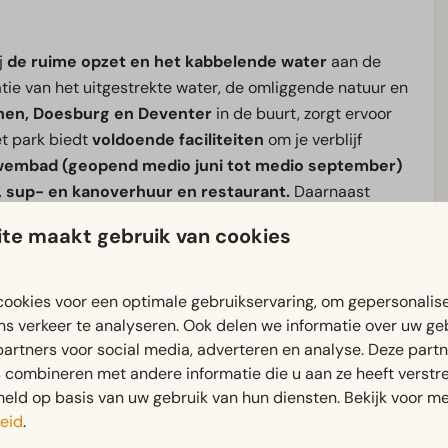
j
de ruime opzet en het kabbelende water
aan de
ie van het uitgestrekte water, de omliggende natuur en
phen, Doesburg en Deventer
in de buurt, zorgt ervoor
et park biedt
voldoende faciliteiten
om je verblijf
embad (geopend medio juni tot medio september)
, sup- en kanoverhuur en restaurant.
Daarnaast
ige visplekken in de buurt.
Het park beschikt over een
te maakt gebruik van cookies
oot meebrengen of een boot huren.
Vaar vanuit de
anuit een heel ander perspectief.
ookies voor een optimale gebruikservaring, om gepersonalis
ns verkeer te analyseren. Ook delen we informatie over uw ge
Park Veluwezoom
en in de buurt van nog veel meer
partners voor social media, adverteren en analyse. Deze part
combineren met andere informatie die u aan ze heeft verstrek
buurt zijn genoeg mogelijkheden voor een dagje uit voor
ld op basis van uw gebruik van hun diensten. Bekijk voor me
t ook
Bronkhorst
niet,
het kleinste stadje van
eid
.