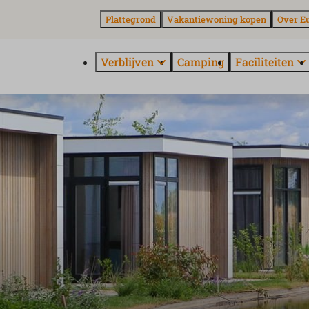
Plattegrond
Vakantiewoning kopen
Over E
Verblijven
Camping
Faciliteiten