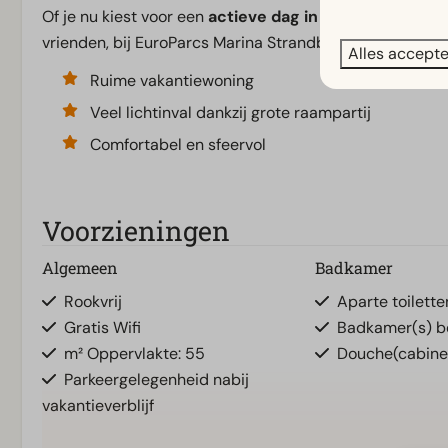
Of je nu kiest voor een
actieve dag in de natuur, een
vrienden, bij EuroParcs Marina Strandbad maak je herinn
Alles accept
Ruime vakantiewoning
Veel lichtinval dankzij grote raampartij
Comfortabel en sfeervol
Voorzieningen
Algemeen
Badkamer
Rookvrij
Aparte toiletten
Gratis Wifi
Badkamer(s) b
m² Oppervlakte: 55
Douche(cabine
Parkeergelegenheid nabij
vakantieverblijf