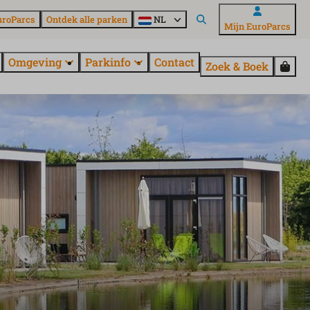
uroParcs
Ontdek alle parken
NL
Mijn EuroParcs
Omgeving
Parkinfo
Contact
Zoek & Boek