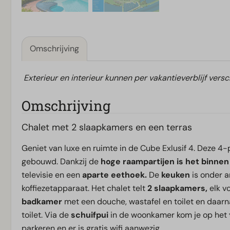
Omschrijving
Exterieur en interieur kunnen per vakantieverblijf versc
Omschrijving
Chalet met 2 slaapkamers en een terras
Geniet van luxe en ruimte in de Cube Exlusif 4. Deze 4
gebouwd. Dankzij de
hoge raampartijen is het binnen 
televisie en een
aparte eethoek.
De
keuken
is onder 
koffiezetapparaat. Het chalet telt
2 slaapkamers,
elk v
badkamer
met een douche, wastafel en toilet en daar
toilet. Via de
schuifpui
in de woonkamer kom je op het
parkeren en er is gratis wifi aanwezig.