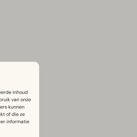
eerde inhoud
bruik van onze
ners kunnen
t of die ze
er informatie