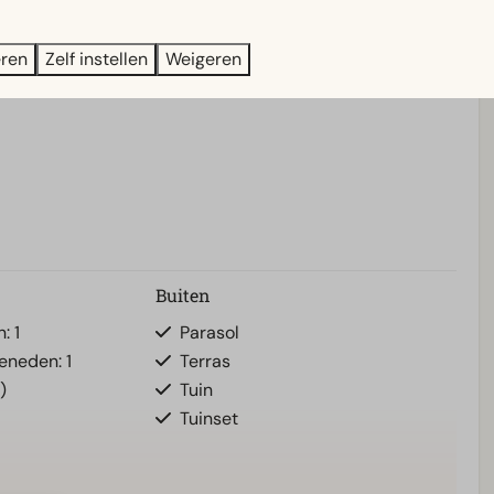
 ontspannen vaartocht
of quality time met familie en
eringen die nog lang bijblijven.
eren
Zelf instellen
Weigeren
Buiten
: 1
Parasol
eneden: 1
Terras
)
Tuin
Tuinset