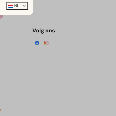
NL
Volg ons
m