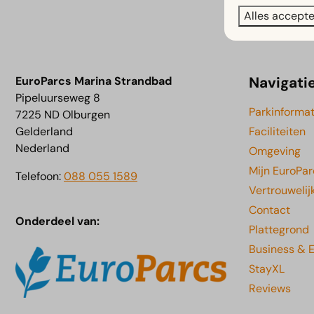
Alles accept
Navigati
EuroParcs Marina Strandbad
Pipeluurseweg 8
Parkinformat
7225 ND Olburgen
Gelderland
Faciliteiten
Nederland
Omgeving
Mijn EuroPar
Telefoon:
088 055 1589
Vertrouwelij
Contact
Onderdeel van:
Plattegrond
Business & 
StayXL
Reviews