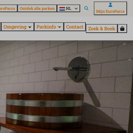
uroParcs
Ontdek alle parken
NL
Mijn EuroParcs
Omgeving
Parkinfo
Contact
Zoek & Boek