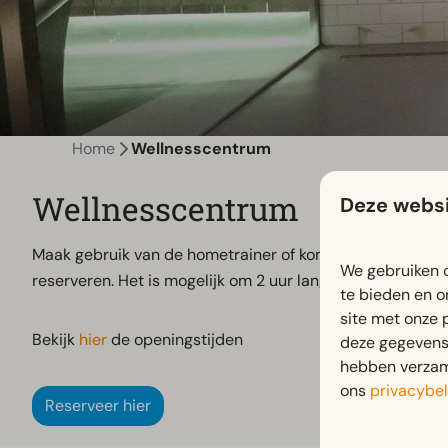
Home
Wellnesscentrum
Wellnesscentrum
Deze websi
Maak gebruik van de hometrainer of kom tot rust in ons 
We gebruiken c
reserveren. Het is mogelijk om 2 uur lang privé gebruik 
te bieden en o
site met onze 
Bekijk
hier
de openingstijden
deze gegevens 
hebben verzame
ons
privacybel
Reserveer hier