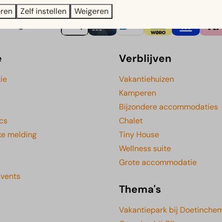
eren
Zelf instellen
Weigeren
Veilig betalen
e
Verblijven
ie
Vakantiehuizen
Kamperen
Bijzondere accommodaties
cs
Chalet
ke melding
Tiny House
Wellness suite
Grote accommodatie
Events
Thema's
Vakantiepark bij Doetinche