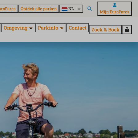
uroParcs
Ontdek alle parken
NL
Mijn EuroParcs
Omgeving
Parkinfo
Contact
Zoek & Boek