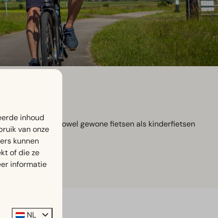
eerde inhoud
trandbad kunnen zowel gewone fietsen als kinderfietsen
bruik van onze
ing.
ners kunnen
t of die ze
er informatie
NL