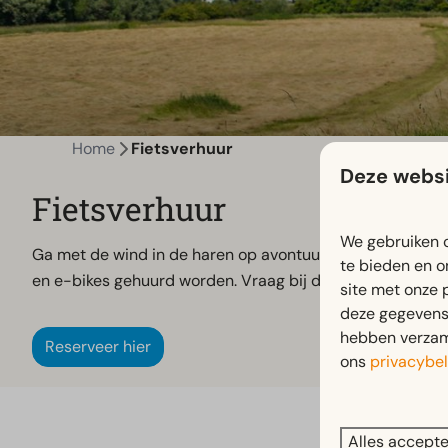
Home
Fietsverhuur
Deze websi
Fietsverhuur
We gebruiken c
Ga met de wind in de haren op avontuur en ontdek de Ach
te bieden en o
en e-bikes gehuurd worden. Vraag bij de receptie naar m
site met onze 
deze gegevens 
hebben verzame
Reserveer hier
ons
privacybel
Alles accept