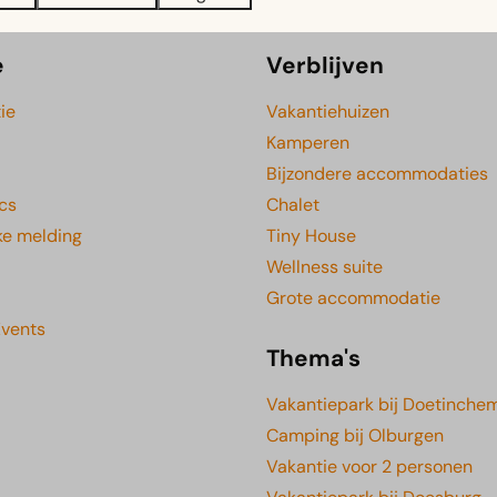
e
Verblijven
ie
Vakantiehuizen
Kamperen
Bijzondere accommodaties
cs
Chalet
ke melding
Tiny House
Wellness suite
Grote accommodatie
Events
Thema's
Vakantiepark bij Doetinche
Camping bij Olburgen
Vakantie voor 2 personen