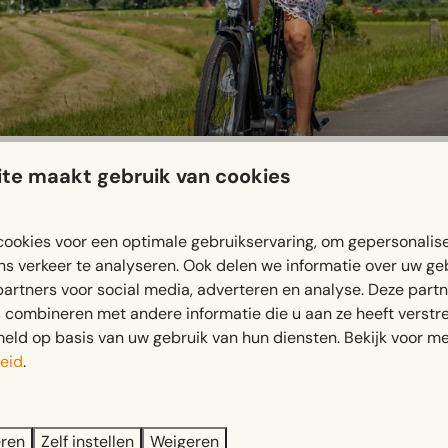
te maakt gebruik van cookies
ookies voor een optimale gebruikservaring, om gepersonalis
terhoek op de fiets. Bij de receptie van EuroParcs Marina S
ns verkeer te analyseren. Ook delen we informatie over uw ge
eer informatie over leuke wandel- en fietsroutes in de omgev
partners voor social media, adverteren en analyse. Deze part
combineren met andere informatie die u aan ze heeft verstrek
ld op basis van uw gebruik van hun diensten. Bekijk voor me
eid
.
Veilig betalen
eren
Zelf instellen
Weigeren