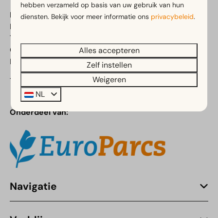
hebben verzameld op basis van uw gebruik van hun
EuroParcs Marina Strandbad
diensten. Bekijk voor meer informatie ons
privacybeleid
.
Pipeluurseweg 8
7225 ND Olburgen
Gelderland
Alles accepteren
Nederland
Zelf instellen
Weigeren
Telefoon:
088 055 1589
NL
Onderdeel van:
Navigatie